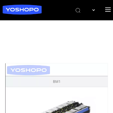
日本語
Italiano
Deutsch
Français
English