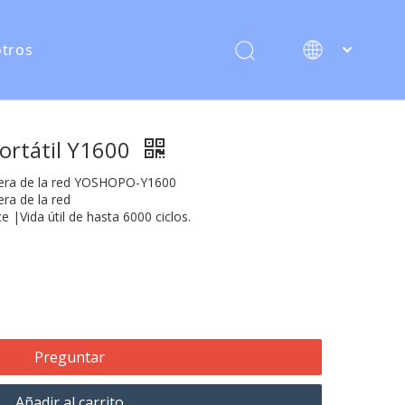
tros
日本語
Italiano
Deutsch
portátil Y1600
Français
era de la red YOSHOPO-Y1600
English
ra de la red
 |Vida útil de hasta 6000 ciclos.
Preguntar
Añadir al carrito