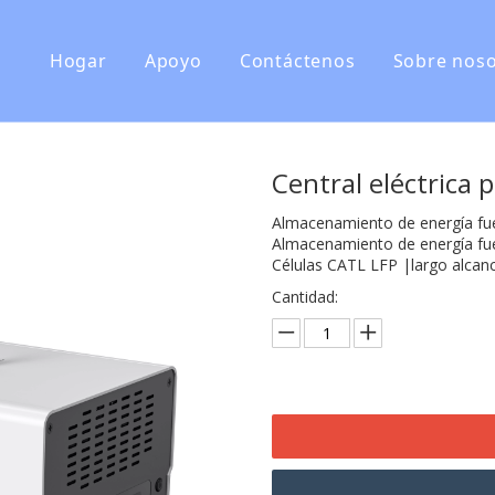
Hogar
Apoyo
Contáctenos
Sobre noso
Preguntas más frecuentes
Manuales de usuario
Central eléctrica 
Registrar Producto
Almacenamiento de energía fu
Almacenamiento de energía fue
Células CATL LFP |largo alcance
Cantidad: